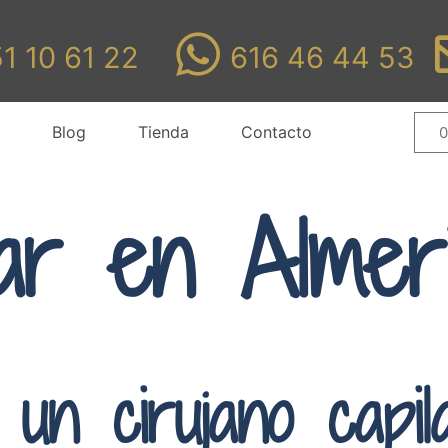
1 10 61 22
616 46 44 53
Blog
Tienda
Contacto
0
ilar en Almer
un cirujano capil