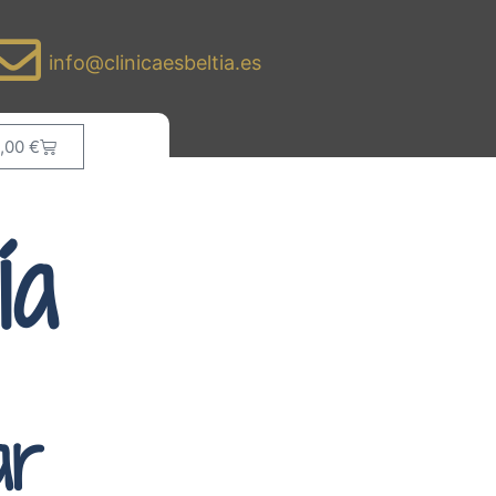
info@clinicaesbeltia.es
,00
€
ía
ar