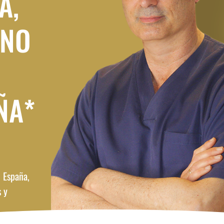
A,
ANO
ÑA*
 España,
s y