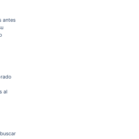
s antes
su
o
orado
s al
 buscar